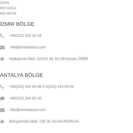
LEON
RIO GOLD
RIO ANTİK
İZMİR BÖLGE
+90(232) 433 34 34
info@onnobanyo.com
Halkapınar Mah. 1201/1 Sk. No:39 Konak / İZMİR
ANTALYA BÖLGE
+90(242) 244 95 08 /// 0(242) 244 95 09
+90(242) 244 95 10
info@onnobanyo.com
Bahçelievler Mah. 136 Sk. No:5/A ANTALYA