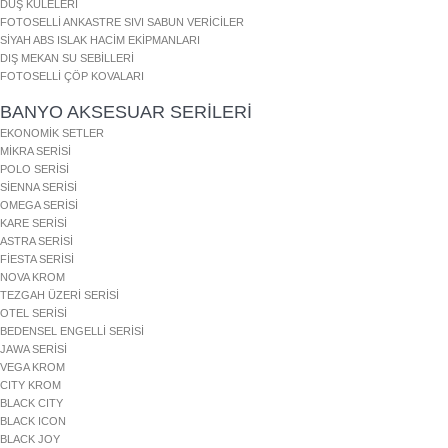
DUŞ KULELERİ
FOTOSELLİ ANKASTRE SIVI SABUN VERİCİLER
SİYAH ABS ISLAK HACİM EKİPMANLARI
DIŞ MEKAN SU SEBİLLERİ
FOTOSELLİ ÇÖP KOVALARI
BANYO AKSESUAR SERİLERİ
EKONOMİK SETLER
MİKRA SERİSİ
POLO SERİSİ
SİENNA SERİSİ
OMEGA SERİSİ
KARE SERİSİ
ASTRA SERİSİ
FİESTA SERİSİ
NOVA KROM
TEZGAH ÜZERİ SERİSİ
OTEL SERİSİ
BEDENSEL ENGELLİ SERİSİ
JAWA SERİSİ
VEGA KROM
CITY KROM
BLACK CITY
BLACK ICON
BLACK JOY