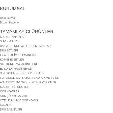
KURUMSAL
Hakkımızda
Bizden Haberler
TAMAMLAYICI ÜRÜNLER
KLOZET KAPAKLARI
SİFON GRUBU
BANYO-PERDE ve BORU EKİPMANLARI
DUŞ SETLERİ
ISLAK HACİM EKİPMANLARI
KOMBİNE SETLER
SAÇ KURUTMA MAKİNELERİ
EL KURUTMA SİSTEMLERİ
SIVI SABUN ve KÖPÜK VERİCİLER
FOTOSELLİ SIVI SABUN ve KÖPÜK VERİCİLER
ANKASTRE SIVI SABUN-KÖPÜK VERİCİLER
KLOZET SÜPÜRGELERİ
ÇÖP KOVALARI
ATIK ÇÖP KOVALARI
OTEL KÜLLÜK & ÇÖP KOVASI
AYNALAR
DUŞ BAŞLIKLARI