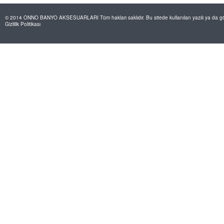
© 2014 ONNO BANYO AKSESUARLARI Tüm hakları saklıdır. Bu sitede kullanılan yazılı ya da görs
Gizlilik Politikası