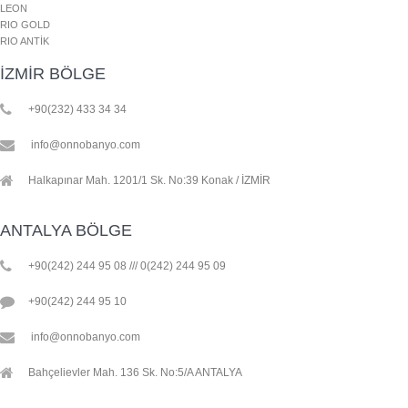
LEON
RIO GOLD
RIO ANTİK
İZMİR BÖLGE
+90(232) 433 34 34
info@onnobanyo.com
Halkapınar Mah. 1201/1 Sk. No:39 Konak / İZMİR
ANTALYA BÖLGE
+90(242) 244 95 08 /// 0(242) 244 95 09
+90(242) 244 95 10
info@onnobanyo.com
Bahçelievler Mah. 136 Sk. No:5/A ANTALYA