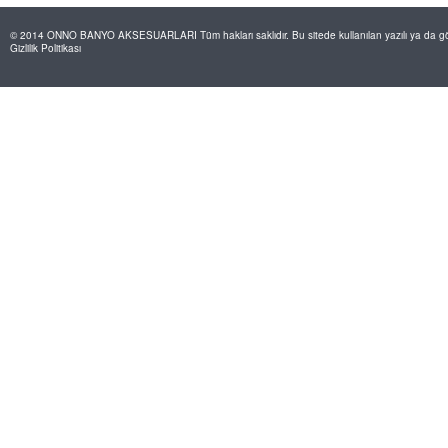
© 2014 ONNO BANYO AKSESUARLARI Tüm hakları saklıdır. Bu sitede kullanılan yazılı ya da görs
Gizlilik Politikası