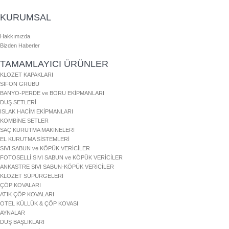
KURUMSAL
Hakkımızda
Bizden Haberler
TAMAMLAYICI ÜRÜNLER
KLOZET KAPAKLARI
SİFON GRUBU
BANYO-PERDE ve BORU EKİPMANLARI
DUŞ SETLERİ
ISLAK HACİM EKİPMANLARI
KOMBİNE SETLER
SAÇ KURUTMA MAKİNELERİ
EL KURUTMA SİSTEMLERİ
SIVI SABUN ve KÖPÜK VERİCİLER
FOTOSELLİ SIVI SABUN ve KÖPÜK VERİCİLER
ANKASTRE SIVI SABUN-KÖPÜK VERİCİLER
KLOZET SÜPÜRGELERİ
ÇÖP KOVALARI
ATIK ÇÖP KOVALARI
OTEL KÜLLÜK & ÇÖP KOVASI
AYNALAR
DUŞ BAŞLIKLARI