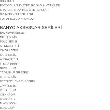
DUŞ KULELERİ
FOTOSELLİ ANKASTRE SIVI SABUN VERİCİLER
SİYAH ABS ISLAK HACİM EKİPMANLARI
DIŞ MEKAN SU SEBİLLERİ
FOTOSELLİ ÇÖP KOVALARI
BANYO AKSESUAR SERİLERİ
EKONOMİK SETLER
MİKRA SERİSİ
POLO SERİSİ
SİENNA SERİSİ
OMEGA SERİSİ
KARE SERİSİ
ASTRA SERİSİ
FİESTA SERİSİ
NOVA KROM
TEZGAH ÜZERİ SERİSİ
OTEL SERİSİ
BEDENSEL ENGELLİ SERİSİ
JAWA SERİSİ
VEGA KROM
CITY KROM
BLACK CITY
BLACK ICON
BLACK JOY