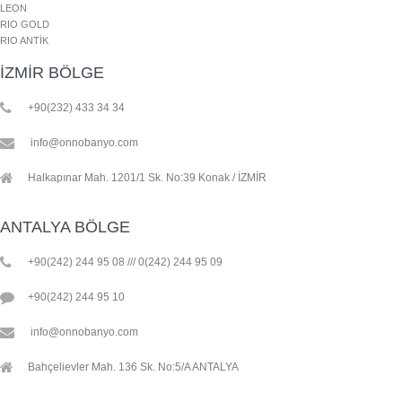
LEON
RIO GOLD
RIO ANTİK
İZMİR BÖLGE
+90(232) 433 34 34
info@onnobanyo.com
Halkapınar Mah. 1201/1 Sk. No:39 Konak / İZMİR
ANTALYA BÖLGE
+90(242) 244 95 08 /// 0(242) 244 95 09
+90(242) 244 95 10
info@onnobanyo.com
Bahçelievler Mah. 136 Sk. No:5/A ANTALYA