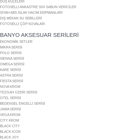
DUŞ KULELERİ
FOTOSELLİ ANKASTRE SIVI SABUN VERİCİLER
SİYAH ABS ISLAK HACİM EKİPMANLARI
DIŞ MEKAN SU SEBİLLERİ
FOTOSELLİ ÇÖP KOVALARI
BANYO AKSESUAR SERİLERİ
EKONOMİK SETLER
MİKRA SERİSİ
POLO SERİSİ
SİENNA SERİSİ
OMEGA SERİSİ
KARE SERİSİ
ASTRA SERİSİ
FİESTA SERİSİ
NOVA KROM
TEZGAH ÜZERİ SERİSİ
OTEL SERİSİ
BEDENSEL ENGELLİ SERİSİ
JAWA SERİSİ
VEGA KROM
CITY KROM
BLACK CITY
BLACK ICON
BLACK JOY