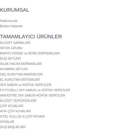
KURUMSAL
Hakkımızda
Bizden Haberler
TAMAMLAYICI ÜRÜNLER
KLOZET KAPAKLARI
SİFON GRUBU
BANYO-PERDE ve BORU EKİPMANLARI
DUŞ SETLERİ
ISLAK HACİM EKİPMANLARI
KOMBİNE SETLER
SAÇ KURUTMA MAKİNELERİ
EL KURUTMA SİSTEMLERİ
SIVI SABUN ve KÖPÜK VERİCİLER
FOTOSELLİ SIVI SABUN ve KÖPÜK VERİCİLER
ANKASTRE SIVI SABUN-KÖPÜK VERİCİLER
KLOZET SÜPÜRGELERİ
ÇÖP KOVALARI
ATIK ÇÖP KOVALARI
OTEL KÜLLÜK & ÇÖP KOVASI
AYNALAR
DUŞ BAŞLIKLARI