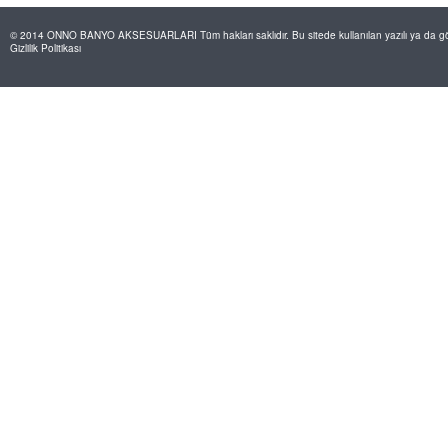
© 2014 ONNO BANYO AKSESUARLARI Tüm hakları saklıdır. Bu sitede kullanılan yazılı ya da görs
Gizlilik Politikası