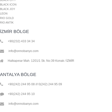
BLACK ICON
BLACK JOY
LEON
RIO GOLD
RIO ANTİK
İZMİR BÖLGE
+90(232) 433 34 34
info@onnobanyo.com
Halkapınar Mah. 1201/1 Sk. No:39 Konak / İZMİR
ANTALYA BÖLGE
+90(242) 244 95 08 /// 0(242) 244 95 09
+90(242) 244 95 10
info@onnobanyo.com