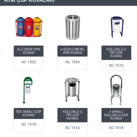
ATIK ÇÖP KOVALARI
3LÜ GRUP ATIK
4 GÖZLÜ METAL
KÜLLÜKLÜ U
KOVASI
ATIK KOVASI
TİPİ ÇÖP
KOVASI
AC 1502
AC 1504
AC 1512
TEK AYAKLI ÇÖP
KÜLLÜKLÜ U
4 AYAKLI
KOVASI
TİPİ ÇÖP
KÜLLÜKLÜ ÇÖP
KOVASI
KOVASI
AC 1516
AC 1514
AC 1518