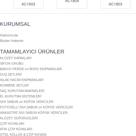
AC1804
AC1603
AC1803
KURUMSAL
Hakkımızda
Bizden Haberler
TAMAMLAYICI ÜRÜNLER
KLOZET KAPAKLARI
SİFON GRUBU
BANYO-PERDE ve BORU EKİPMANLARI
DUŞ SETLERİ
ISLAK HACİM EKİPMANLARI
KOMBİNE SETLER
SAÇ KURUTMA MAKİNELERİ
EL KURUTMA SİSTEMLERİ
SIVI SABUN ve KÖPÜK VERİCİLER
FOTOSELLİ SIVI SABUN ve KÖPÜK VERİCİLER
ANKASTRE SIVI SABUN-KÖPÜK VERİCİLER
KLOZET SÜPÜRGELERİ
ÇÖP KOVALARI
ATIK ÇÖP KOVALARI
OTEL KÜLLÜK & ÇÖP KOVASI