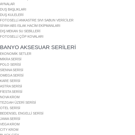
AYNALAR
DUŞ BAŞLIKLARI
DUŞ KULELERİ
FOTOSELLİ ANKASTRE SIVI SABUN VERİCİLER
SİYAH ABS ISLAK HACİM EKİPMANLARI
DIŞ MEKAN SU SEBİLLERİ
FOTOSELLİ ÇÖP KOVALARI
BANYO AKSESUAR SERİLERİ
EKONOMİK SETLER
MİKRA SERİSİ
POLO SERİSİ
SİENNA SERİSİ
OMEGA SERİSİ
KARE SERİSİ
ASTRA SERİSİ
FİESTA SERİSİ
NOVA KROM
TEZGAH ÜZERİ SERİSİ
OTEL SERİSİ
BEDENSEL ENGELLİ SERİSİ
JAWA SERİSİ
VEGA KROM
CITY KROM
BLACK CITY