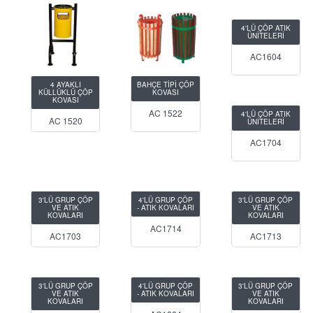
4'LÜ ÇÖP ATIK
ÜNİTELERİ
AC1604
4 AYAKLI
BAHÇE TİPİ ÇÖP
KÜLLÜKLÜ ÇÖP
KOVASI
KOVASI
AC 1522
4'LÜ ÇÖP ATIK
AC 1520
ÜNİTELERİ
AC1704
3'LÜ GRUP ÇÖP
4'LÜ GRUP ÇÖP
3'LÜ GRUP ÇÖP
VE ATIK
- ATIK KOVALARI
VE ATIK
KOVALARI
KOVALARI
AC1714
AC1703
AC1713
3'LÜ GRUP ÇÖP
4'LÜ GRUP ÇÖP
3'LÜ GRUP ÇÖP
VE ATIK
- ATIK KOVALARI
VE ATIK
KOVALARI
KOVALARI