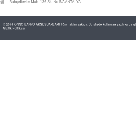
Bahçelievler Mah. 136 Sk. No:5/A ANTALYA
© 2014 ONNO BANYO AKSESUARLARI Tüm hakları saklıdır. Bu sitede kullanılan yazılı ya da görs
Gizlilik Politikası