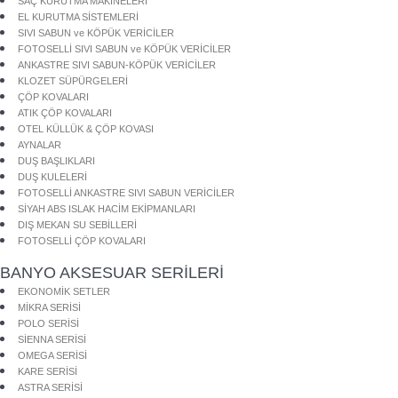
SAÇ KURUTMA MAKİNELERİ
EL KURUTMA SİSTEMLERİ
SIVI SABUN ve KÖPÜK VERİCİLER
FOTOSELLİ SIVI SABUN ve KÖPÜK VERİCİLER
ANKASTRE SIVI SABUN-KÖPÜK VERİCİLER
KLOZET SÜPÜRGELERİ
ÇÖP KOVALARI
ATIK ÇÖP KOVALARI
OTEL KÜLLÜK & ÇÖP KOVASI
AYNALAR
DUŞ BAŞLIKLARI
DUŞ KULELERİ
FOTOSELLİ ANKASTRE SIVI SABUN VERİCİLER
SİYAH ABS ISLAK HACİM EKİPMANLARI
DIŞ MEKAN SU SEBİLLERİ
FOTOSELLİ ÇÖP KOVALARI
BANYO AKSESUAR SERİLERİ
EKONOMİK SETLER
MİKRA SERİSİ
POLO SERİSİ
SİENNA SERİSİ
OMEGA SERİSİ
KARE SERİSİ
ASTRA SERİSİ