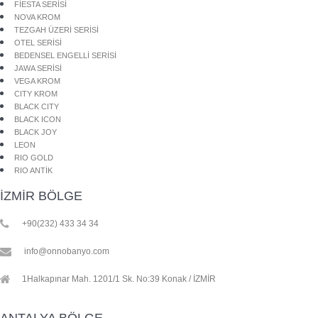
FİESTA SERİSİ
NOVA KROM
TEZGAH ÜZERİ SERİSİ
OTEL SERİSİ
BEDENSEL ENGELLİ SERİSİ
JAWA SERİSİ
VEGA KROM
CITY KROM
BLACK CITY
BLACK ICON
BLACK JOY
LEON
RIO GOLD
RIO ANTİK
İZMİR BÖLGE
+90(232) 433 34 34
info@onnobanyo.com
1Halkapınar Mah. 1201/1 Sk. No:39 Konak / İZMİR