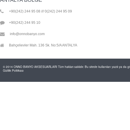
ANTALYA BÖLGE
+90(242) 244 95 08 /// 0(242) 244 95 09
+90(242) 244 95 10
info@onnobanyo.com
Bahçelievler Mah. 136 Sk. No:5/A ANTALYA
© 2014 ONNO BANYO AKSESUARLARI Tüm hakları saklıdır. Bu sitede kullanılan yazılı ya da görs
Gizlilik Politikası