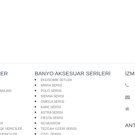
LER
BANYO AKSESUAR SERİLERİ
İZM
EKONOMİK SETLER
MİKRA SERİSİ
ANLARI
POLO SERİSİ
SİENNA SERİSİ
OMEGA SERİSİ
KARE SERİSİ
ASTRA SERİSİ
FİESTA SERİSİ
ER
NOVA KROM
AN
PÜK VERİCİLER
TEZGAH ÜZERİ SERİSİ
VERİCİLER
OTEL SERİSİ