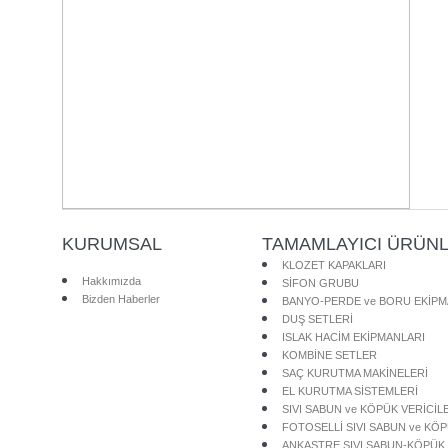
KURUMSAL
TAMAMLAYICI ÜRÜN
KLOZET KAPAKLARI
Hakkımızda
SİFON GRUBU
Bizden Haberler
BANYO-PERDE ve BORU EKİPM
DUŞ SETLERİ
ISLAK HACİM EKİPMANLARI
KOMBİNE SETLER
SAÇ KURUTMA MAKİNELERİ
EL KURUTMA SİSTEMLERİ
SIVI SABUN ve KÖPÜK VERİCİL
FOTOSELLİ SIVI SABUN ve KÖ
ANKASTRE SIVI SABUN-KÖPÜK 