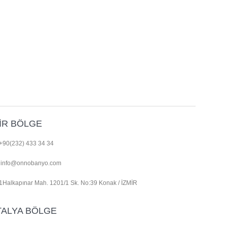
İR BÖLGE
+90(232) 433 34 34
info@onnobanyo.com
1Halkapınar Mah. 1201/1 Sk. No:39 Konak / İZMİR
TALYA BÖLGE