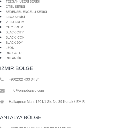
TEZGAH ÜZERİ SERİSİ
OTEL SERİSİ
BEDENSEL ENGELLİ SERİSİ
JAWA SERİSİ
VEGA KROM
CITY KROM
BLACK CITY
BLACK ICON
BLACK JOY
LEON
RIO GOLD
RIO ANTİK
İZMİR BÖLGE
+90(232) 433 34 34
info@onnobanyo.com
Halkapınar Mah. 1201/1 Sk. No:39 Konak / İZMİR
ANTALYA BÖLGE