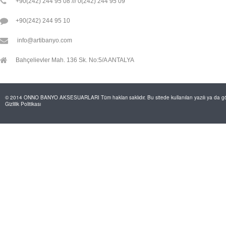
+90(242) 244 95 08 /// 0(242) 244 95 09
+90(242) 244 95 10
info@artibanyo.com
Bahçelievler Mah. 136 Sk. No:5/A ANTALYA
© 2014 ONNO BANYO AKSESUARLARI Tüm hakları saklıdır. Bu sitede kullanılan yazılı ya da görs
Gizlilik Politikası