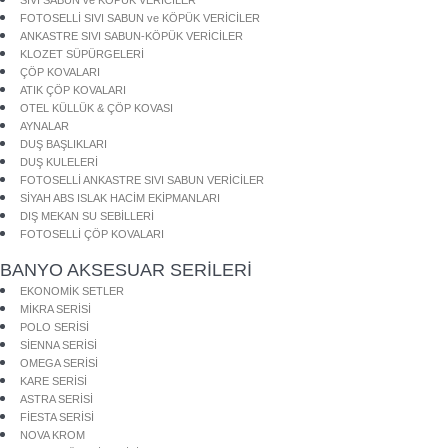
FOTOSELLİ SIVI SABUN ve KÖPÜK VERİCİLER
ANKASTRE SIVI SABUN-KÖPÜK VERİCİLER
KLOZET SÜPÜRGELERİ
ÇÖP KOVALARI
ATIK ÇÖP KOVALARI
OTEL KÜLLÜK & ÇÖP KOVASI
AYNALAR
DUŞ BAŞLIKLARI
DUŞ KULELERİ
FOTOSELLİ ANKASTRE SIVI SABUN VERİCİLER
SİYAH ABS ISLAK HACİM EKİPMANLARI
DIŞ MEKAN SU SEBİLLERİ
FOTOSELLİ ÇÖP KOVALARI
BANYO AKSESUAR SERİLERİ
EKONOMİK SETLER
MİKRA SERİSİ
POLO SERİSİ
SİENNA SERİSİ
OMEGA SERİSİ
KARE SERİSİ
ASTRA SERİSİ
FİESTA SERİSİ
NOVA KROM