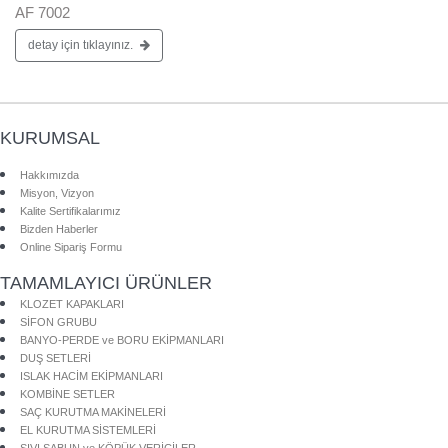
AF 7002
detay için tıklayınız.
KURUMSAL
Hakkımızda
Misyon, Vizyon
Kalite Sertifikalarımız
Bizden Haberler
Online Sipariş Formu
TAMAMLAYICI ÜRÜNLER
KLOZET KAPAKLARI
SİFON GRUBU
BANYO-PERDE ve BORU EKİPMANLARI
DUŞ SETLERİ
ISLAK HACİM EKİPMANLARI
KOMBİNE SETLER
SAÇ KURUTMA MAKİNELERİ
EL KURUTMA SİSTEMLERİ
SIVI SABUN ve KÖPÜK VERİCİLER